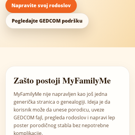
Napravite svoj rodoslov
Pogledajte GEDCOM podršku
Zašto postoji MyFamilyMe
MyFamilyMe nije napravljen kao još jedna
generička stranica o genealogiji. Ideja je da
korisnik može da unese porodicu, uveze
GEDCOM fajl, pregleda rodoslov i napravi lep
poster porodičnog stabla bez nepotrebne
komplikacije.