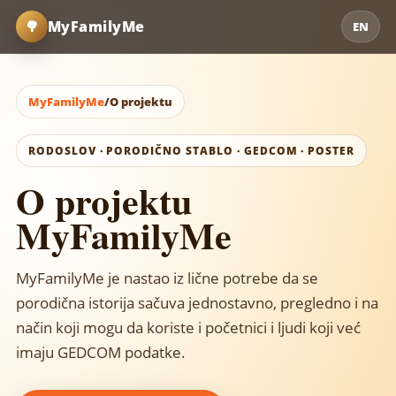
🌳
MyFamilyMe
EN
MyFamilyMe
/
O projektu
RODOSLOV · PORODIČNO STABLO · GEDCOM · POSTER
O projektu
MyFamilyMe
MyFamilyMe je nastao iz lične potrebe da se
porodična istorija sačuva jednostavno, pregledno i na
način koji mogu da koriste i početnici i ljudi koji već
imaju GEDCOM podatke.