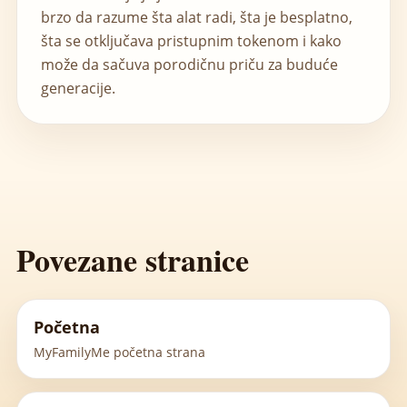
brzo da razume šta alat radi, šta je besplatno,
šta se otključava pristupnim tokenom i kako
može da sačuva porodičnu priču za buduće
generacije.
Povezane stranice
Početna
MyFamilyMe početna strana